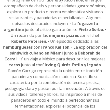
el programa de YouTube
Muy Rico Todo
, en el que,
acompañado de chefs y personalidades gastronómicas,
explora un producto o receta emblemática visitando
restaurantes y panaderías especializadas. Algunos
episodios destacados incluyen: • La
fugazzeta
argentina
junto al crítico gastronómico
Pietro Sorba
. •
Un recorrido por las
mejores pizzas
con el chef
Roberto Petersen
. • Un episodio dedicado a las
hamburguesas
con
Franco Kalifon
. • La exploración del
sándwich cubano en Miami
junto a
Deborah de
Corral
. • Y un viaje a México para descubrir los mejores
tacos
junto al chef
Irving Quiróz
.
Estilo y legado
Ramón Garriga representa la unión entre tradición
panadera y comunicación moderna. Su estilo se
caracteriza por la combinación de técnica precisa,
pedagogía clara y pasión por la innovación. A través de
sus videos, talleres y libros, ha inspirado a miles de
panaderos en todo el mundo a perfeccionar sus
fermentaciones, explorar el potencial de los