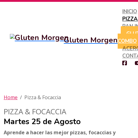
INICIO
PIZZ
PAN I
GLU
Gluten Morgen
COMBO
ACER
CONT
Home
Pizza & Focaccia
PIZZA & FOCACCIA
Martes 25 de Agosto
Aprende a hacer las mejor pizzas, focaccias y